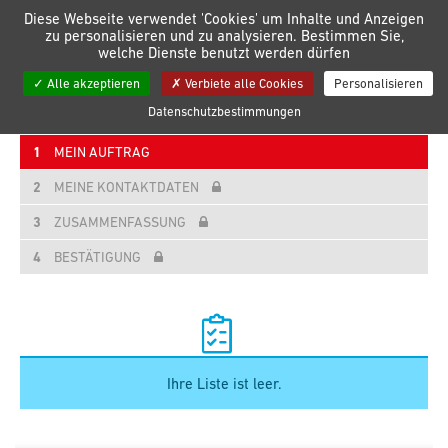
Verwaltung der Einstellungen für Cookies
Diese Webseite verwendet 'Cookies' um Inhalte und Anzeigen
zu personalisieren und zu analysieren. Bestimmen Sie,
welche Dienste benutzt werden dürfen
Meine Listen
Alle akzeptieren
Verbiete alle Cookies
Personalisieren
Datenschutzbestimmungen
1
MEIN AUFTRAG
2
MEINE KONTAKTDATEN
3
ZUSAMMENFASSUNG
4
BESTÄTIGUNG
Ihre Liste ist leer.