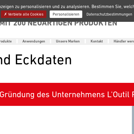
nzeigen zu personalisieren und zu analysieren. Bestimmen Sie, wel
ANGEBOTSREIHE
Verbiete alle Cookies
Personalisieren
Datenschutzbestimmungen
MIT 200 NEUARTIGEN PRODUKTEN
rodukte
Anwendungen
Unsere Marken
Kontakt
Händler wer
nd Eckdaten
Gründung des Unternehmens L'Outil P