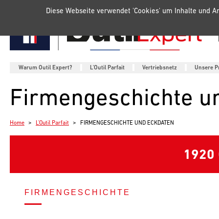
Verwaltung der Einstellungen für Cookies
Diese Webseite verwendet 'Cookies' um Inhalte und A
Warum Outil Expert?
L'Outil Parfait
Vertriebsnetz
Unsere P
Firmengeschichte u
Home
L'Outil Parfait
FIRMENGESCHICHTE UND ECKDATEN
1920
FIRMENGESCHICHTE