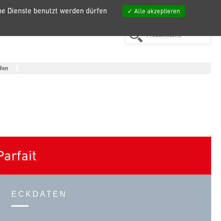
che Dienste benutzt werden dürfen
Alle akzeptieren
FR
EN
DE
ES
NL
IT
Meine Listen
den
arfait
ECKDATEN