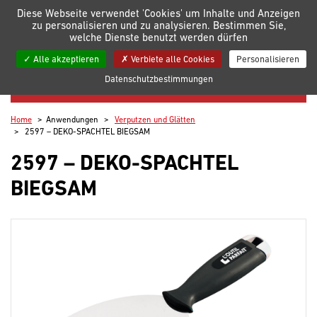
Verwaltung der Einstellungen für Cookies
Diese Webseite verwendet 'Cookies' um Inhalte und Anzeigen
zu personalisieren und zu analysieren. Bestimmen Sie,
welche Dienste benutzt werden dürfen
Meine Listen
Alle akzeptieren
Verbiete alle Cookies
Personalisieren
Datenschutzbestimmungen
VERPUTZEN UND GLÄTTEN
Home
Anwendungen
Verputzen und Glätten
2597 – DEKO-SPACHTEL BIEGSAM
2597 – DEKO-SPACHTEL
BIEGSAM