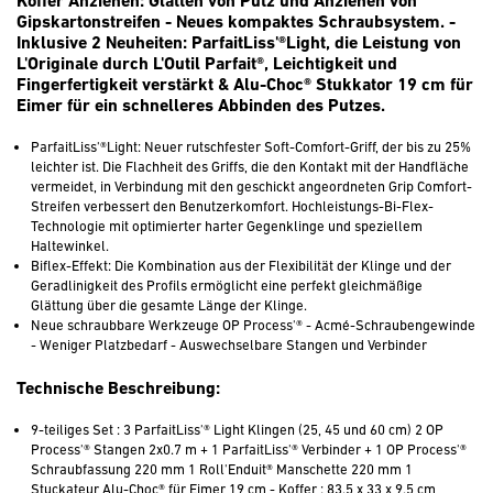
Koffer Anziehen: Glätten von Putz und Anziehen von
Gipskartonstreifen - Neues kompaktes Schraubsystem. -
Inklusive 2 Neuheiten: ParfaitLiss'®Light, die Leistung von
L'Originale durch L'Outil Parfait®, Leichtigkeit und
Fingerfertigkeit verstärkt & Alu-Choc® Stukkator 19 cm für
Eimer für ein schnelleres Abbinden des Putzes.
ParfaitLiss'®Light: Neuer rutschfester Soft-Comfort-Griff, der bis zu 25%
leichter ist. Die Flachheit des Griffs, die den Kontakt mit der Handfläche
vermeidet, in Verbindung mit den geschickt angeordneten Grip Comfort-
Streifen verbessert den Benutzerkomfort. Hochleistungs-Bi-Flex-
Technologie mit optimierter harter Gegenklinge und speziellem
Haltewinkel.
Biflex-Effekt: Die Kombination aus der Flexibilität der Klinge und der
Geradlinigkeit des Profils ermöglicht eine perfekt gleichmäßige
Glättung über die gesamte Länge der Klinge.
Neue schraubbare Werkzeuge OP Process'® - Acmé-Schraubengewinde
- Weniger Platzbedarf - Auswechselbare Stangen und Verbinder
Technische Beschreibung:
9-teiliges Set : 3 ParfaitLiss'® Light Klingen (25, 45 und 60 cm) 2 OP
Process'® Stangen 2x0.7 m + 1 ParfaitLiss'® Verbinder + 1 OP Process'®
Schraubfassung 220 mm 1 Roll'Enduit® Manschette 220 mm 1
Stuckateur Alu-Choc® für Eimer 19 cm - Koffer : 83.5 x 33 x 9.5 cm