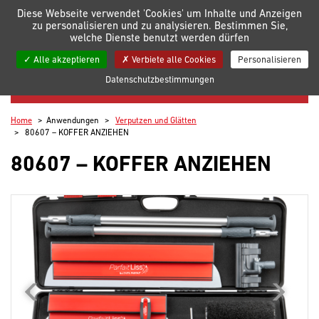
Verwaltung der Einstellungen für Cookies
Diese Webseite verwendet 'Cookies' um Inhalte und Anzeigen
zu personalisieren und zu analysieren. Bestimmen Sie,
welche Dienste benutzt werden dürfen
Meine Listen
Alle akzeptieren
Verbiete alle Cookies
Personalisieren
Datenschutzbestimmungen
VERPUTZEN UND GLÄTTEN
Home
Anwendungen
Verputzen und Glätten
80607 – KOFFER ANZIEHEN
80607 – KOFFER ANZIEHEN