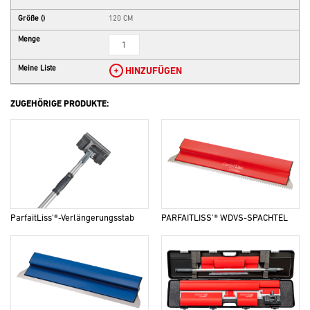
Größe
()
120 CM
Menge
Meine Liste
HINZUFÜGEN
ZUGEHÖRIGE PRODUKTE:
ParfaitLiss'®-Verlängerungsstab
PARFAITLISS'® WDVS-SPACHTEL