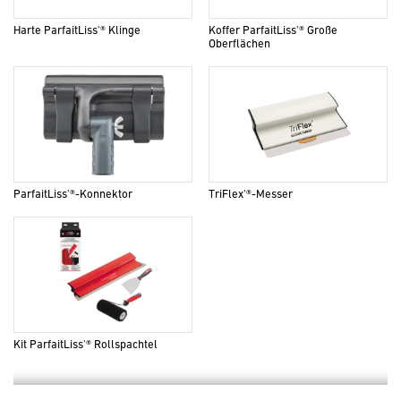
Harte ParfaitLiss'® Klinge
Koffer ParfaitLiss'® Große
Oberflächen
ParfaitLiss'®-Konnektor
TriFlex'®-Messer
Kit ParfaitLiss'® Rollspachtel