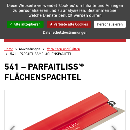
Verwaltung der Einstellungen für Cookies
Diese Webseite verwendet 'Cookies' um Inhalte und Anzeigen
zu personalisieren und zu analysieren. Bestimmen Sie,
welche Dienste benutzt werden dürfen
Meine Listen
Alle akzeptieren
Verbiete alle Cookies
Personalisieren
Datenschutzbestimmungen
VERPUTZEN UND GLÄTTEN
Home
Anwendungen
Verputzen und Glätten
541 – PARFAITLISS'® FLÄCHENSPACHTEL
541 – PARFAITLISS'®
FLÄCHENSPACHTEL