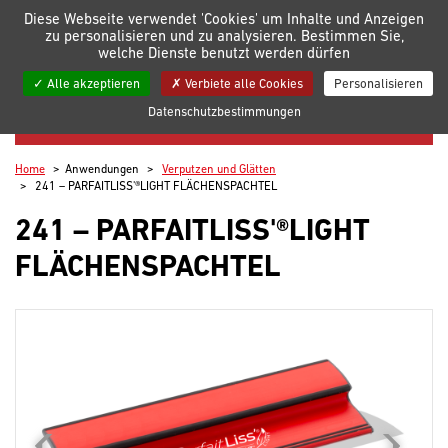
Verwaltung der Einstellungen für Cookies
Diese Webseite verwendet 'Cookies' um Inhalte und Anzeigen
zu personalisieren und zu analysieren. Bestimmen Sie,
welche Dienste benutzt werden dürfen
Meine Listen
Alle akzeptieren
Verbiete alle Cookies
Personalisieren
Datenschutzbestimmungen
VERPUTZEN UND GLÄTTEN
Home
Anwendungen
Verputzen und Glätten
241 – PARFAITLISS'®LIGHT FLÄCHENSPACHTEL
241 – PARFAITLISS'®LIGHT
FLÄCHENSPACHTEL