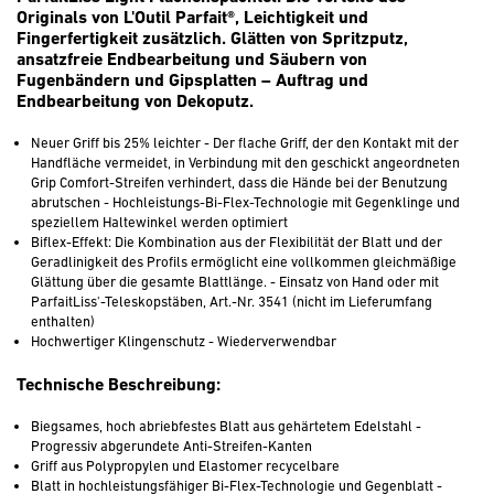
Originals von L'Outil Parfait®, Leichtigkeit und
Fingerfertigkeit zusätzlich. Glätten von Spritzputz,
ansatzfreie Endbearbeitung und Säubern von
Fugenbändern und Gipsplatten – Auftrag und
Endbearbeitung von Dekoputz.
Neuer Griff bis 25% leichter - Der flache Griff, der den Kontakt mit der
Handfläche vermeidet, in Verbindung mit den geschickt angeordneten
Grip Comfort-Streifen verhindert, dass die Hände bei der Benutzung
abrutschen - Hochleistungs-Bi-Flex-Technologie mit Gegenklinge und
speziellem Haltewinkel werden optimiert
Biflex-Effekt: Die Kombination aus der Flexibilität der Blatt und der
Geradlinigkeit des Profils ermöglicht eine vollkommen gleichmäßige
Glättung über die gesamte Blattlänge. - Einsatz von Hand oder mit
ParfaitLiss'-Teleskopstäben, Art.-Nr. 3541 (nicht im Lieferumfang
enthalten)
Hochwertiger Klingenschutz - Wiederverwendbar
Technische Beschreibung:
Biegsames, hoch abriebfestes Blatt aus gehärtetem Edelstahl -
Progressiv abgerundete Anti-Streifen-Kanten
Griff aus Polypropylen und Elastomer recycelbare
Blatt in hochleistungsfähiger Bi-Flex-Technologie und Gegenblatt -