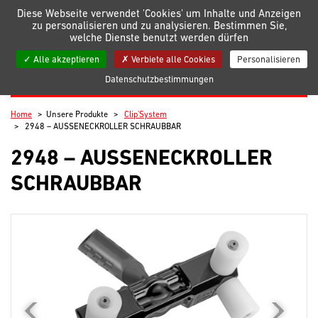
Verwaltung der Einstellungen für Cookies
Diese Webseite verwendet 'Cookies' um Inhalte und Anzeigen
zu personalisieren und zu analysieren. Bestimmen Sie,
welche Dienste benutzt werden dürfen
Meine Listen
Alle akzeptieren
Verbiete alle Cookies
Personalisieren
Datenschutzbestimmungen
CLIP'SYSTEM
Home
Unsere Produkte
Clip'System
2948 – AUSSENECKROLLER SCHRAUBBAR
2948 – AUSSENECKROLLER S
CHRAUBBAR