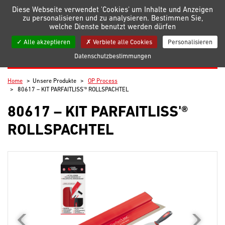
Verwaltung der Einstellungen für Cookies
Diese Webseite verwendet 'Cookies' um Inhalte und Anzeigen
zu personalisieren und zu analysieren. Bestimmen Sie,
welche Dienste benutzt werden dürfen
Meine Listen
Alle akzeptieren
Verbiete alle Cookies
Personalisieren
Datenschutzbestimmungen
OP PROCESS
Home
Unsere Produkte
OP Process
80617 – KIT PARFAITLISS'® ROLLSPACHTEL
80617 – KIT PARFAITLISS'®
ROLLSPACHTEL