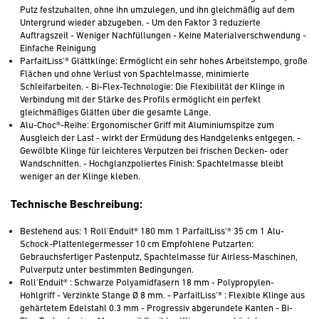
Putz festzuhalten, ohne ihn umzulegen, und ihn gleichmäßig auf dem
Untergrund wieder abzugeben. - Um den Faktor 3 reduzierte
Auftragszeit - Weniger Nachfüllungen - Keine Materialverschwendung -
Einfache Reinigung
ParfaitLiss'® Glättklinge: Ermöglicht ein sehr hohes Arbeitstempo, große
Flächen und ohne Verlust von Spachtelmasse, minimierte
Schleifarbeiten. - Bi-Flex-Technologie: Die Flexibilität der Klinge in
Verbindung mit der Stärke des Profils ermöglicht ein perfekt
gleichmäßiges Glätten über die gesamte Länge.
Alu-Choc®-Reihe: Ergonomischer Griff mit Aluminiumspitze zum
Ausgleich der Last - wirkt der Ermüdung des Handgelenks entgegen. -
Gewölbte Klinge für leichteres Verputzen bei frischen Decken- oder
Wandschnitten. - Hochglanzpoliertes Finish: Spachtelmasse bleibt
weniger an der Klinge kleben.
Technische Beschreibung:
Bestehend aus: 1 Roll'Enduit® 180 mm 1 ParfaitLiss'® 35 cm 1 Alu-
Schock-Plattenlegermesser 10 cm Empfohlene Putzarten:
Gebrauchsfertiger Pastenputz, Spachtelmasse für Airless-Maschinen,
Pulverputz unter bestimmten Bedingungen.
Roll'Enduit® : Schwarze Polyamidfasern 18 mm - Polypropylen-
Hohlgriff - Verzinkte Stange Ø 8 mm. - ParfaitLiss'® : Flexible Klinge aus
gehärtetem Edelstahl 0.3 mm - Progressiv abgerundete Kanten - Bi-