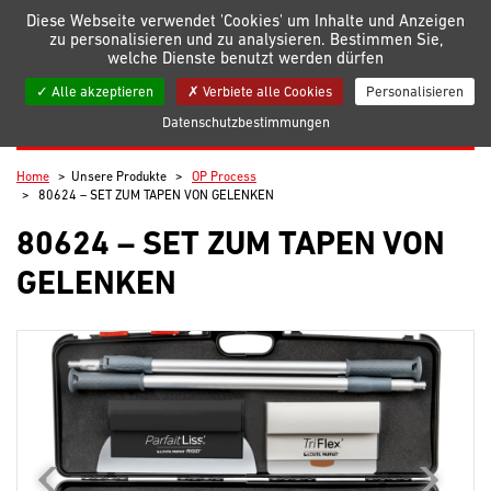
Verwaltung der Einstellungen für Cookies
Diese Webseite verwendet 'Cookies' um Inhalte und Anzeigen
zu personalisieren und zu analysieren. Bestimmen Sie,
welche Dienste benutzt werden dürfen
Meine Listen
Alle akzeptieren
Verbiete alle Cookies
Personalisieren
Datenschutzbestimmungen
OP PROCESS
Home
Unsere Produkte
OP Process
80624 – SET ZUM TAPEN VON GELENKEN
80624 – SET ZUM TAPEN VON
GELENKEN