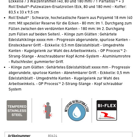
Eckkelle / 3 Walzenrahmen (40, 80 und 180 mm) / 1 Parfaitiss'® + 3
Roll'Enduit®-Putzwalzen-Ersatzrollen (Eck, 80 und 180 mm) - Koffer:
83,5 x 33 x 9,5 cm
Roll'Enduit® : Schwarze, hochelastische Fasern aus Polyamid 18 mm (40
mm: Mit spezieller Reserve für die Ecken - 80 mm: Im 1. Durchgang zum
Füllen zwischen den verdünnten Kanten - 180 mm: Im 2. Durchgang
zum Füllen auf beiden Seiten). - Klinge zum Glätten : Gehärtete
Edelstahlklinge xxxxx mm - Progressiv abgerundete, spurlose Kanten -
Einsteckbarer Griff. - Eckkelle: 0,5 mm Edelstahlblatt - Umgedrehte
Kanten - Kugelgelenk zur Wahl des Arbeitswinkels. - OP Process'® 2-
Strang-Stange - Anschraubbarer Kopf Acmé-System - Aluminiumrohre
- Rutschfester, gummierter Griff.
- Klinge zum Glätten : Gehärtetes Edelstahlblatt xxxxx mm - Progressiv
abgerundete, spurlose Kanten - Abnehmbarer Griff. - Eckkelle: 0,5 mm
Edelstahlblatt - Umgedrehte Kanten - Kugelgelenk zur Wahl des
Arbeitswinkels. - OP Process'® 2-Strang-Stange - Kopf schraubbar
System
Artikelnummer
80624