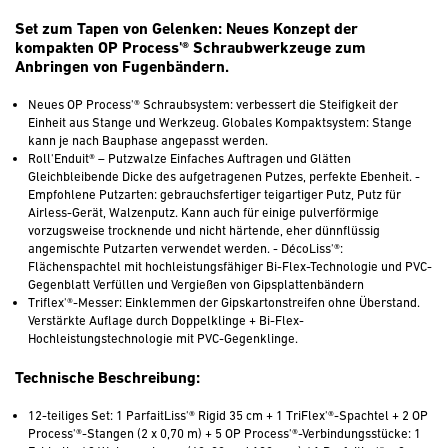
Set zum Tapen von Gelenken: Neues Konzept der
kompakten OP Process'® Schraubwerkzeuge zum
Anbringen von Fugenbändern.
Neues OP Process'® Schraubsystem: verbessert die Steifigkeit der
Einheit aus Stange und Werkzeug. Globales Kompaktsystem: Stange
kann je nach Bauphase angepasst werden.
Roll'Enduit® – Putzwalze Einfaches Auftragen und Glätten
Gleichbleibende Dicke des aufgetragenen Putzes, perfekte Ebenheit. -
Empfohlene Putzarten: gebrauchsfertiger teigartiger Putz, Putz für
Airless-Gerät, Walzenputz. Kann auch für einige pulverförmige
vorzugsweise trocknende und nicht härtende, eher dünnflüssig
angemischte Putzarten verwendet werden. - DécoLiss'®:
Flächenspachtel mit hochleistungsfähiger Bi-Flex-Technologie und PVC-
Gegenblatt Verfüllen und Vergießen von Gipsplattenbändern
Triflex'®-Messer: Einklemmen der Gipskartonstreifen ohne Überstand.
Verstärkte Auflage durch Doppelklinge + Bi-Flex-
Hochleistungstechnologie mit PVC-Gegenklinge.
Technische Beschreibung:
12-teiliges Set: 1 ParfaitLiss'® Rigid 35 cm + 1 TriFlex'®-Spachtel + 2 OP
Process'®-Stangen (2 x 0,70 m) + 5 OP Process'®-Verbindungsstücke: 1